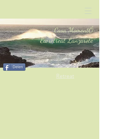
Casa MomentÔ
Ecoretreat Lanzarote
Delen
Retreat